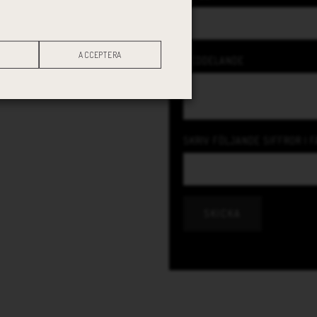
ACCEPTERA
MEDDELANDE
SKRIV FÖLJANDE SIFFROR I F
SKICKA